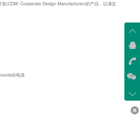
Cooperate Design Manufacturer)的产品，以满足
在线
我
在
mounted)电源
咨询
400-
客服
639