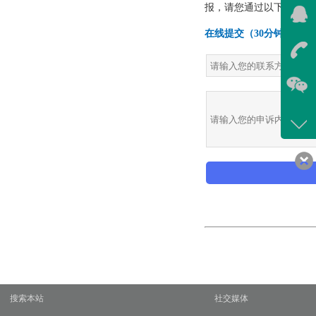
在线
我
在
咨询
400-
客服
639
搜索本站
社交媒体