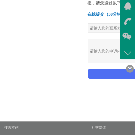
在线
我
在
咨询
400-
客服
639
搜索本站
社交媒体